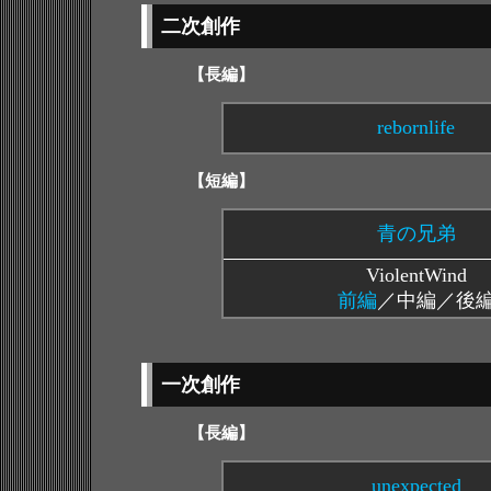
二次創作
【長編】
rebornlife
【短編】
青の兄弟
ViolentWind
前編
／中編／後
一次創作
【長編】
unexpected