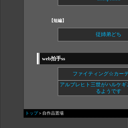
【短編】
従姉弟どち
web拍手ss
ファイティング☆カー
アルブレヒト三世がハルケギ
るようです
トップ
＞自作品置場