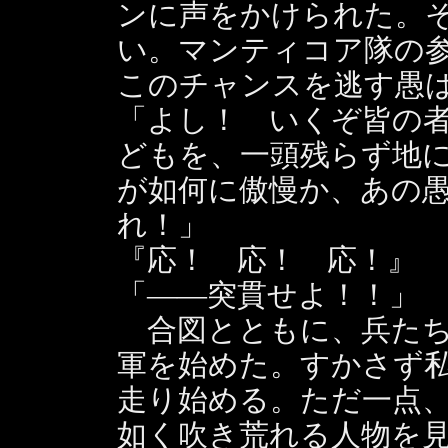
ンに声をかけられた。
い。マンティコア隊の
このチャンスを逃す愚
「よし！ いくぞ皆の
どもを、一頭残らず地
が如何に傲慢か、あの
れ！」
『応！ 応！ 応！』
「――突貫せよ！！」
合図とともに、兵たち
軍を始めた。すかさず
走り始める。ただ一点
如く吹き荒れる人物を