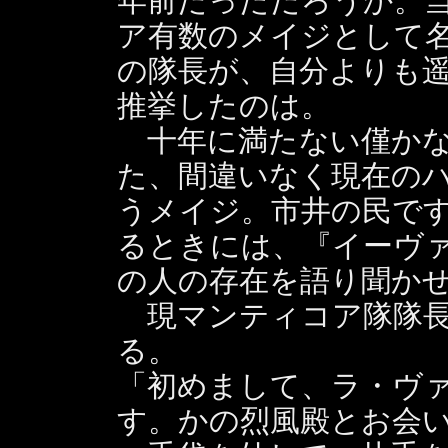
年前だっただろうか。
ア有数のメイジとして
の隊長が、自分よりも
推挙したのは。
十年に満たない僅かな
た、間違いなく現在の
うメイジ。市井の民で
るときには、『イーヴ
の人の存在を語り聞か
現マンティコア隊隊長
る。
「初めまして、ラ・ヴ
す。かの烈風殿とお会