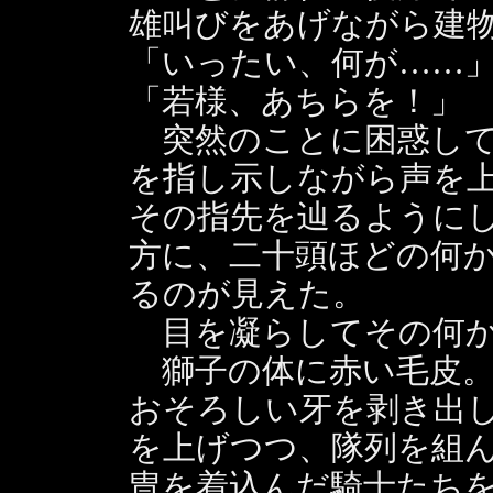
雄叫びをあげながら建
「いったい、何が……
「若様、あちらを！」
突然のことに困惑して
を指し示しながら声を
その指先を辿るように
方に、二十頭ほどの何
るのが見えた。
目を凝らしてその何か
獅子の体に赤い毛皮。
おそろしい牙を剥き出
を上げつつ、隊列を組
冑を着込んだ騎士たち