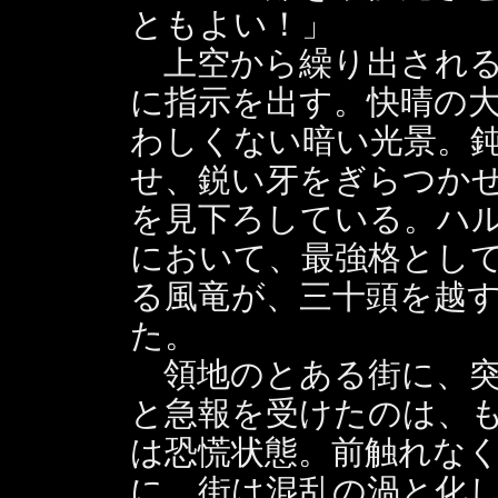
ともよい！」
上空から繰り出される
に指示を出す。快晴の
わしくない暗い光景。
せ、鋭い牙をぎらつか
を見下ろしている。ハ
において、最強格とし
る風竜が、三十頭を越
た。
領地のとある街に、突
と急報を受けたのは、
は恐慌状態。前触れな
に、街は混乱の渦と化