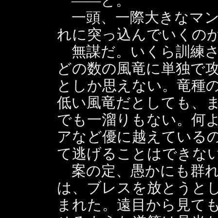
――と。
一頭、一際大きなマン
れに突っ込んでいくの
無謀だ。いくら訓練さ
どの数の風竜に単独で
としか思えない。竜種
低い風竜だとしても、
でも一溜りもない。何
アなど優に越えている
て逃げることはできな
案の定、愚かにも群れ
は、ブレスを放とうと
まれた。遠目から見て