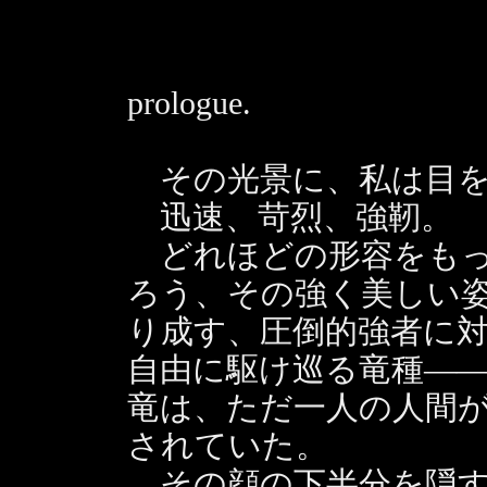
prologue.
その光景に、私は目を
迅速、苛烈、強靭。
どれほどの形容をもっ
ろう、その強く美しい
り成す、圧倒的強者に
自由に駆け巡る竜種―
竜は、ただ一人の人間
されていた。
その顔の下半分を隠す