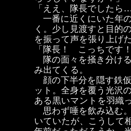
「ええ、隊長でしたら
一番に近くにいた年の
く。少し見渡すと目的
を振って声を張り上げ
「隊長！ こっちです
隊の面々を掻き分ける
み出てくる。
顔の下半分を隠す鉄仮
ット。全身を覆う光沢
ある黒いマントを羽織
思わず唾を飲み込む。
いていたが、こうして