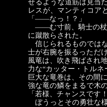
せるような道筋は見当
レスが、マンティコア
「――なっ！？」
――む寸前、騎士の杖
に蹴散らされた。
信じられるものではな
士が右腕を振るっただ
風竜は、吹き飛ばされ
力な“カッター・トルネ
巨大な竜巻は、その間
強な竜の鱗をまるで木
「若様、チャンスです
ぼうっとその勇壮な様