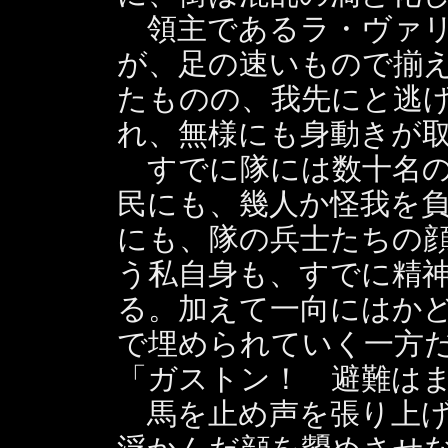
領主であるラ・ヴァリ
が、足の速いもので揃
たものの、我先にと逃
れ、無様にも身動きが
すでに隊には数十名の
民にも、幾人か怪我を
にも、隊の兵士たちの
う私自身も、すでに精
る。加えて一向にはか
で埋められていく一方
「ガストン！ 避難は
馬を止め声を張り上げ