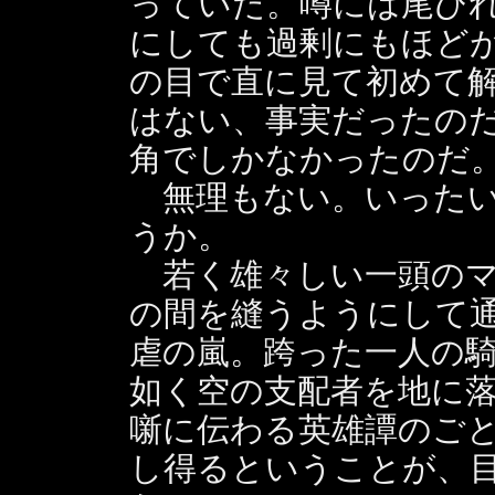
っていた。噂には尾ひ
にしても過剰にもほど
の目で直に見て初めて
はない、事実だったの
角でしかなかったのだ
無理もない。いったい
うか。
若く雄々しい一頭のマ
の間を縫うようにして
虐の嵐。跨った一人の
如く空の支配者を地に
噺に伝わる英雄譚のご
し得るということが、