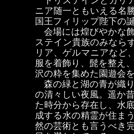
トリステインとガリア
ニア随一ともいえる名
国王フィリップ陛下の
会場には煌びやかな飾
ステイン貴族のみなら
リア、ゲルマニアなど
服を着飾り、髭を整え
沢の粋を集めた園遊会
森の緑と湖の青が織り
の清々しい夜風。遥か
た時分から存在し、水
成する水の精霊が住ま
然の芸術とも言うべき