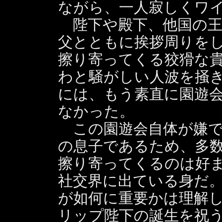
ながら、一人寂しくワ
陛下や殿下、他国の王
父とともに挨拶周りを
擦り寄ってくる狡猾な
わと騒がしい人波を掻
には、もう素直に園遊
なかった。
この園遊会自体が嫌で
の息子であるため、多
擦り寄ってくるのは好
社交界に出ている身だ
が如何に重要かは理解
リップ陛下の誕生を祝