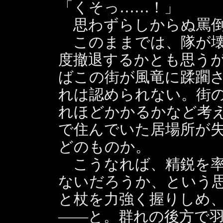
「くそっ……！」
思わずらしからぬ罵倒
このままでは、隊が壊
度撤退するかとも思う
ばこの街が風竜に蹂躙
れは認められない。街
れほどかかるかなど考
で住んでいた居場所が
どのものか。
こうなれば、精鋭を率
ないだろうか、という
と杖を力強く握りしめ
――と。群れの後方で