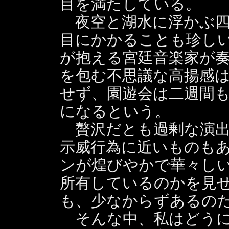
目を満たしている。
夜空と湖水に浮かぶ四
目にかかることも珍し
が抱える宮廷音楽家が
を包む不思議な高揚感
せず、園遊会は二週間
になるという。
贅沢だとも過剰な演出
示威行為に近いものも
ンが煌びやかで華々し
所有しているのかを見
も、少なからずあるの
そんな中、私はどうに